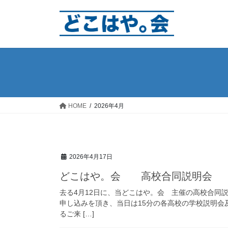
コ
ナ
ン
ビ
テ
ゲ
ン
ー
ツ
シ
へ
ョ
ス
ン
キ
に
ッ
移
HOME
2026年4月
プ
動
2026年4月17日
どこはや。会 高校合同説明会
去る4月12日に、当どこはや。会 主催の高校合同
申し込みを頂き、当日は15分の各高校の学校説明会
るご来 […]